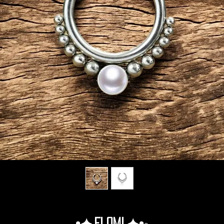
•✦.Elomi.✦•◦