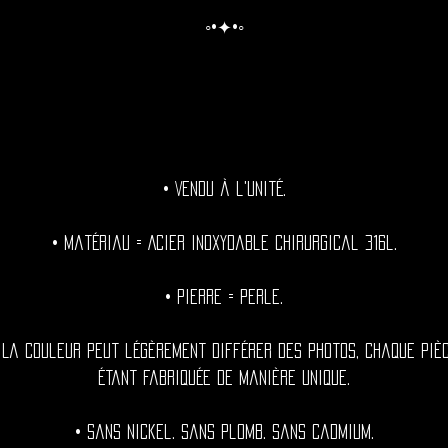
◦•✦•◦
• Vendu à l'unité.
• Matériau = Acier inoxydable chirurgical 316l.
• Pierre = Perle.
 La couleur peut légèrement différer des photos, chaque piè
étant fabriquée de manière unique.
• Sans nickel. Sans plomb. Sans cadmium.