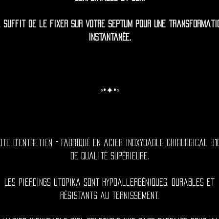
l suffit de le fixer sur votre septum pour une transformati
instantanée.
◦•✦•◦
ote d'entretien = Fabriqué en acier inoxydable chirurgical 31
de qualité supérieure.
Les piercings Utopika sont hypoallergéniques, durables et
résistants au ternissement.