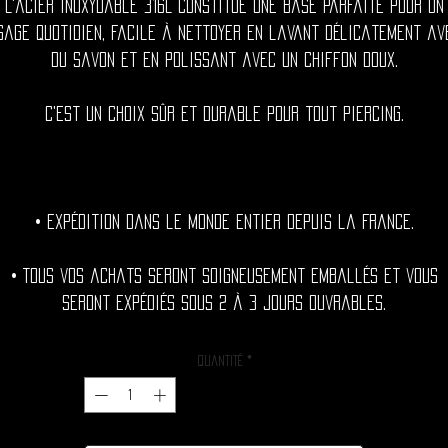
L'acier inoxydable 316L constitue une base parfaite pour un
sage quotidien, facile à nettoyer en lavant délicatement av
du savon et en polissant avec un chiffon doux.
C'est un choix sûr et durable pour tout piercing.
• Expédition dans le monde entier depuis la France.
• Tous vos achats seront soigneusement emballés et vous
seront expédiés sous 2 à 3 jours ouvrables.
Quantité
*