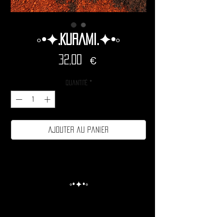
◦•✦.Kurami.✦•◦
Prix
32,00 €
Quantité
*
Ajouter au panier
◦•✦•◦