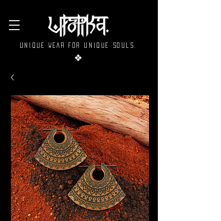
Unique wear for unique souls.
❖