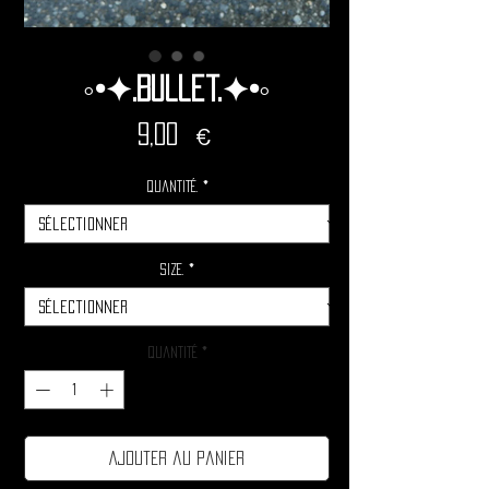
◦•✦.Bullet.✦•◦
Prix
9,00 €
Quantité.
*
Size.
*
Quantité
*
Ajouter au panier