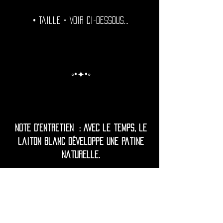
• Taille = Voir ci-dessous...
◦•✦•◦
Note d'entretien : Avec le temps, le
laiton blanc développe une patine
naturelle.
Pour celles et ceux qui préfèrent une
brillance durable, il est recommandé
de polir périodiquement et de
protéger vos bougies de l'humidité