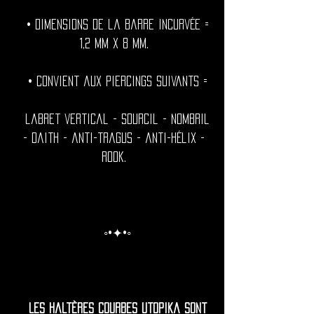
• Dimensions de la barre incurvée =
1,2 mm x 8 mm.
• Convient aux piercings suivants =
labret vertical - sourcil - nombril
- daith - anti-tragus - anti-hélix -
rook.
◦•✦•◦
Les haltères courbes Utopika sont