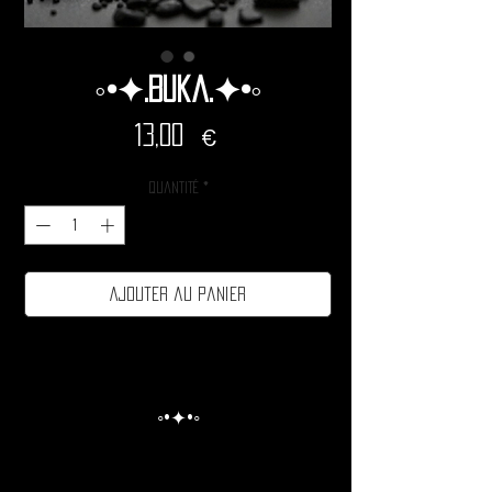
◦•✦.Buka.✦•◦
Prix
13,00 €
Quantité
*
Ajouter au panier
◦•✦•◦