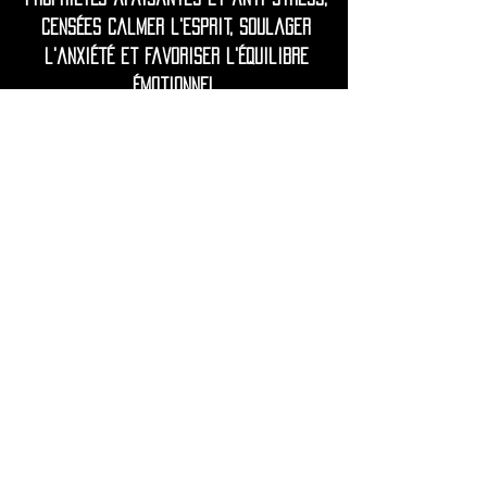
censées calmer l'esprit, soulager
l'anxiété et favoriser l'équilibre
émotionnel.
Souvent associée à la patience, à la
conscience et à une communication
pacifique, l'howlite bleue dégage une
énergie douce et rafraîchissante qui
contribue à apporter clarté et
calme.
• Expédition dans le monde entier
depuis la France.