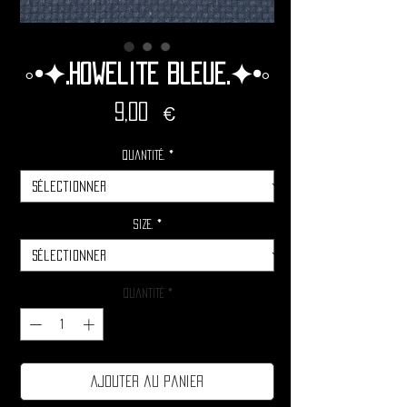
◦•✦.Howelite bleue.✦•◦
Prix
9,00 €
Quantité.
*
Size.
*
Quantité
*
Ajouter au panier