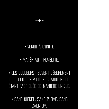
◦•✦•◦
• Vendu à l'unité.
• Matériau = Howélite.
• Les couleurs peuvent légèrement
différer des photos, chaque pièce
étant fabriquée de manière unique.
• Sans nickel. Sans plomb. Sans
cadmium.