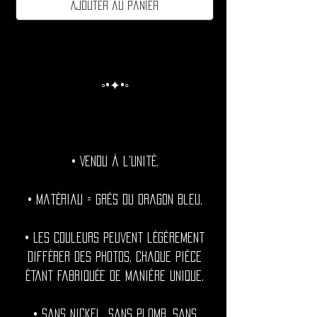
Ajouter au panier
◦•✦•◦
• Vendu à l'unité.
• Matériau = Grès du dragon bleu.
• Les couleurs peuvent légèrement
différer des photos, chaque pièce
étant fabriquée de manière unique.
• Sans nickel. Sans plomb. Sans