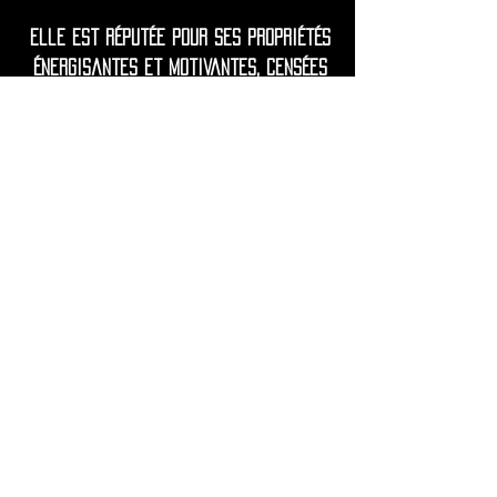
Elle est réputée pour ses propriétés
énergisantes et motivantes, censées
renforcer la confiance en soi,
l'ambition et la force intérieure.
Souvent associée au courage, à la
créativité et à la force personnelle,
cette pierre dégage une énergie
audacieuse et inspirante qui vous
encourage à poursuivre vos
objectifs.
• Expédition dans le monde entier
depuis la France.