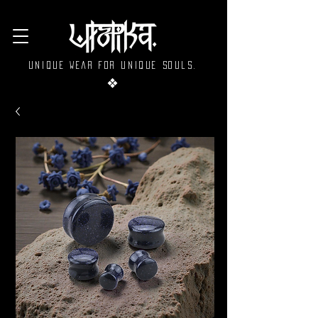
Unique wear for unique souls.
❖