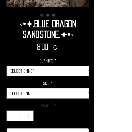
◦•✦.Blue Dragon
Sandstone.✦•◦
Prix
8,00 €
Quantité.
*
Size.
*
Quantité
*