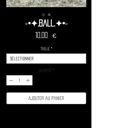
◦•✦.Ball.✦•◦
Prix
10,00 €
Taille
*
Quantité
*
Ajouter au panier