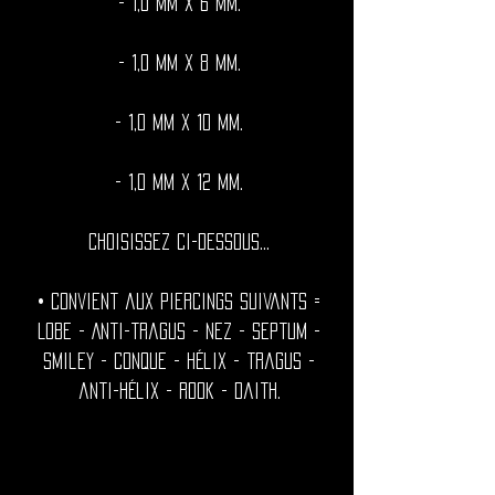
- 1,0 mm x 6 mm.
- 1,0 mm x 8 mm.
- 1,0 mm x 10 mm.
- 1,0 mm x 12 mm.
Choisissez ci-dessous...
• Convient aux piercings suivants =
Lobe - Anti-tragus - Nez - septum -
smiley - conque - hélix - tragus -
anti-hélix - rook - daith.