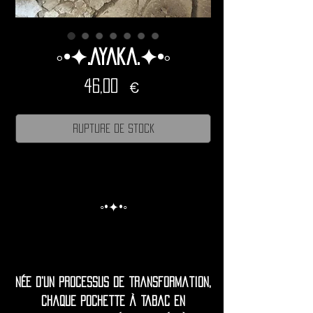
◦•✦.Ayaka.✦•◦
Prix
46,00 €
Rupture de stock
◦•✦•◦
Née d'un processus de transformation,
chaque pochette à tabac en