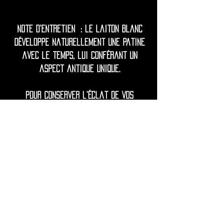
Note d'entretien : le laiton blanc
développe naturellement une patine
avec le temps, lui conférant un
aspect antique unique.
Pour conserver l'éclat de vos
boucles d'oreilles, nettoyez-les
délicatement avec un chiffon doux.
Évitez tout contact avec l'eau, les
lotions, les parfums et les produits
chimiques agressifs afin de prévenir
le ternissement.
Si nécessaire, ravivez l'éclat avec