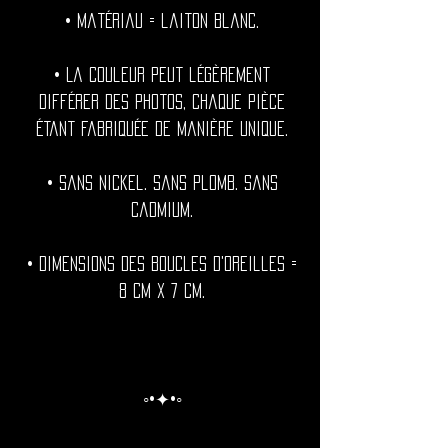
• Matériau = laiton blanc.
• La couleur peut légèrement
différer des photos, chaque pièce
étant fabriquée de manière unique.
• Sans nickel. Sans plomb. Sans
cadmium.
• Dimensions des boucles d'oreilles =
8 cm x 7 cm.
◦•✦•◦