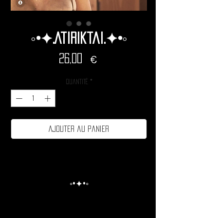
◦•✦.Atiriktai.✦•◦
Prix
26,00 €
Quantité
*
Ajouter au panier
◦•✦•◦